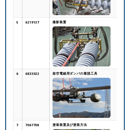
撮影装置
5
6219137
架空電線用ダンパの着脱工具
6
6833022
塗装装置及び塗装方法
7
7067708