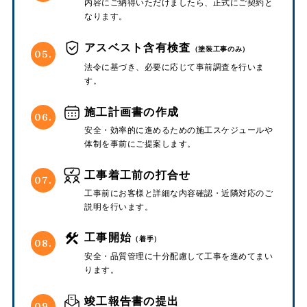
内容にご納得いただけましたら、正式にご契約と
なります。
アスベスト含有検査
（塗装工事のみ）
05.
法令に基づき、必要に応じて事前調査を行いま
す。
施工計画書の作成
06.
安全・効率的に進めるための施工スケジュールや
体制を事前にご提案します。
工事着工前の打合せ
07.
工事前にお客様と詳細な内容確認・近隣対応のご
説明を行います。
工事開始
（着手）
08.
安全・品質管理に十分配慮して工事を進めてまい
ります。
竣工報告書の提出
09.