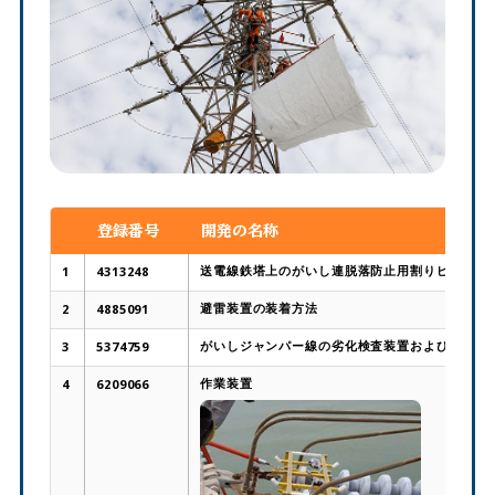
登録番号
開発の名称
送電線鉄塔上のがいし連脱落防止用割りピンの補
1
4313248
避雷装置の装着方法
2
4885091
がいしジャンパー線の劣化検査装置および劣化検
3
5374759
作業装置
4
6209066