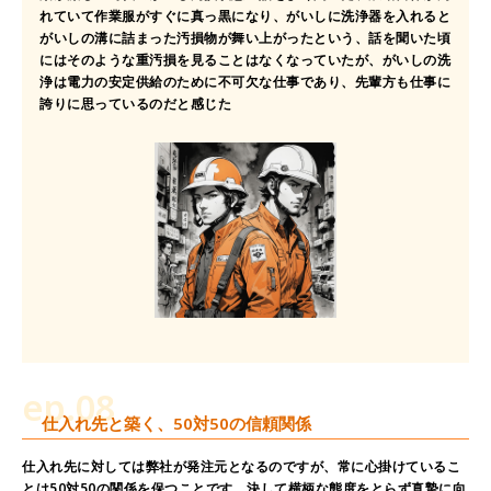
れていて作業服がすぐに真っ黒になり、がいしに洗浄器を入れると
がいしの溝に詰まった汚損物が舞い上がったという、話を聞いた頃
にはそのような重汚損を見ることはなくなっていたが、がいしの洗
浄は電力の安定供給のために不可欠な仕事であり、先輩方も仕事に
誇りに思っているのだと感じた
ep.08
仕入れ先と築く、50対50の信頼関係
仕入れ先に対しては弊社が発注元となるのですが、常に心掛けているこ
とは50対50の関係を保つことです。決して横柄な態度をとらず真摯に向