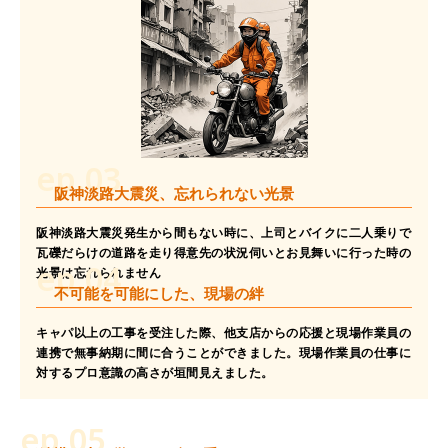
ep.03
阪神淡路大震災、忘れられない光景
阪神淡路大震災発生から間もない時に、上司とバイクに二人乗りで
瓦礫だらけの道路を走り得意先の状況伺いとお見舞いに行った時の
ep.04
光景は忘れられません
不可能を可能にした、現場の絆
キャパ以上の工事を受注した際、他支店からの応援と現場作業員の
連携で無事納期に間に合うことができました。現場作業員の仕事に
対するプロ意識の高さが垣間見えました。
ep.05