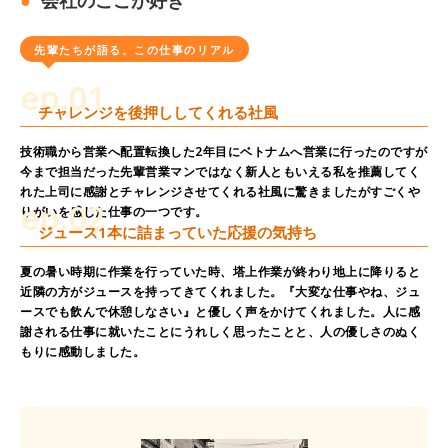
会社のここが好き
先輩たちが語る、この仕事のリアル
ep.01
チャレンジを後押ししてくれる社風
技術職から営業へ配置転換した2年目にベトナムへ営業に行ったのですが
今まで担当だった先輩営業マンではなく新人ともいえる私を推薦してく
れた上司に感謝とチャレンジさせてくれる社風に驚きましたがすごくや
ep.02
りがいを感じた仕事の一つです。
ジュース1本に詰まっていた応援の気持ち
夏の暑い時期に作業を行っていた時、塔上作業が終わり地上に降りると
近隣の方がジュースを持ってきてくれました。『大変な仕事やね、ジュ
ースでも飲んで休憩しなさい』と優しく声をかけてくれました。人に感
謝される仕事に就いたことにうれしく思ったことと、人の優しさのぬく
もりに感動しました。