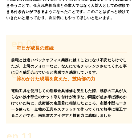
き合うことで、仕入れ先担当者と企業人ではなく人対人としての信頼で
きる付き合いができるようになったことです。このことはずっと続けて
いきたいと思っており、次世代にもやってほしいと思います。
ep.09
毎日が成長の連続
前職とは違いバックオフィス業務に就くことになり不安だらけでし
たが、上司のフォローなど、なんにでもチャレンジさせてくれる事
ep.10
に日々成長出来ていると実感でき感謝しています。
諦めかけた現場を変えた、技術部の力
電動工具を使用しての活線金具補修を受注した際、既存の工具が入
らない狭小部位のナット取り付けが出来ない問題が起き半ば諦めか
けていた時に、技術部の南里君に相談したところ、市販小型モータ
ーを使った一点物の工具をスクラッチで作ってくれて無事に完工す
ることができ、南里君のアイデアと技術力に感動しました
ep.11