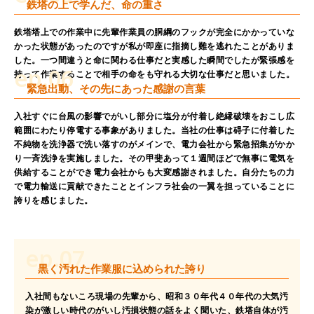
鉄塔の上で学んだ、命の重さ
鉄塔塔上での作業中に先輩作業員の胴綱のフックが完全にかかっていな
かった状態があったのですが私が即座に指摘し難を逃れたことがありま
した。一つ間違うと命に関わる仕事だと実感した瞬間でしたが緊張感を
ep.06
持って作業することで相手の命をも守れる大切な仕事だと思いました。
緊急出動、その先にあった感謝の言葉
入社すぐに台風の影響でがいし部分に塩分が付着し絶縁破壊をおこし広
範囲にわたり停電する事象がありました。当社の仕事は碍子に付着した
不純物を洗浄器で洗い落すのがメインで、電力会社から緊急招集がかか
り一斉洗浄を実施しました。その甲斐あって１週間ほどで無事に電気を
供給することができ電力会社からも大変感謝されました。自分たちの力
で電力輸送に貢献できたこととインフラ社会の一翼を担っていることに
誇りを感じました。
ep.07
黒く汚れた作業服に込められた誇り
入社間もないころ現場の先輩から、昭和３０年代４０年代の大気汚
染が激しい時代のがいし汚損状態の話をよく聞いた、鉄塔自体が汚