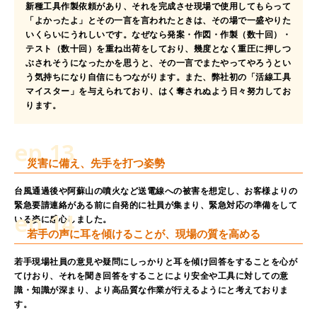
新種工具作製依頼があり、それを完成させ現場で使用してもらって
「よかったよ」とその一言を言われたときは、その場で一盛やりた
いくらいにうれしいです。なぜなら発案・作図・作製（数十回）・
テスト（数十回）を重ね出荷をしており、幾度となく重圧に押しつ
ぶされそうになったかを思うと、その一言でまたやってやろうとい
う気持ちになり自信にもつながります。また、弊社初の「活線工具
マイスター」を与えられており、はく奪されぬよう日々努力してお
ります。
ep.13
災害に備え、先手を打つ姿勢
台風通過後や阿蘇山の噴火など送電線への被害を想定し、お客様よりの
緊急要請連絡がある前に自発的に社員が集まり、緊急対応の準備をして
ep.14
いる姿に感心しました。
若手の声に耳を傾けることが、現場の質を高める
若手現場社員の意見や疑問にしっかりと耳を傾け回答をすることを心が
てけおり、それを聞き回答をすることにより安全や工具に対しての意
識・知識が深まり、より高品質な作業が行えるようにと考えておりま
す。